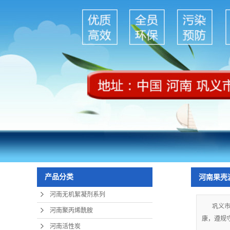
产品分类
河南果壳
河南无机絮凝剂系列
巩义市
河南聚丙烯酰胺
康，遵规守
河南活性炭