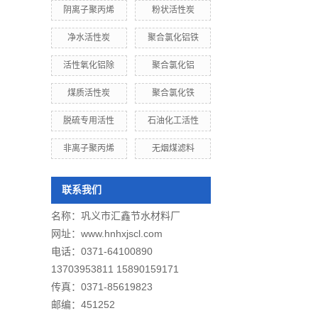
阴离子聚丙烯
粉状活性炭
净水活性炭
聚合氯化铝铁
活性氧化铝除
聚合氯化铝
煤质活性炭
聚合氯化铁
脱硫专用活性
石油化工活性
非离子聚丙烯
无烟煤滤料
联系我们
名称：
巩义市汇鑫节水材料厂
网址：
www.hnhxjscl.com
电话：0371-64100890
13703953811 15890159171
传真：0371-85619823
邮编：451252