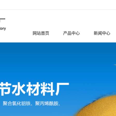
网站首页
产品中心
新闻中心
无机絮凝剂系列
公司动态
聚丙烯酰胺
行业资讯
活性炭
相关问题
滤料系列
活性氧化铝系列
分子筛系列
聚合氯化铝
聚氯化铝