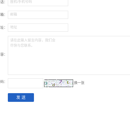
座机/手机号码
电话：
邮箱
邮箱：
地址
地址：
请在此输入留言内容，我们会
尽快与您联系。
内容：
证码：
换一张