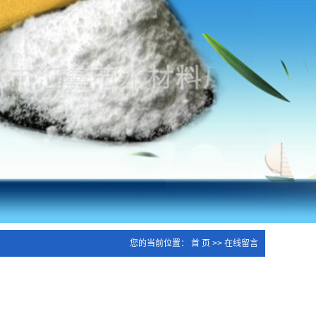
您的当前位置：
首 页
>> 在线留言