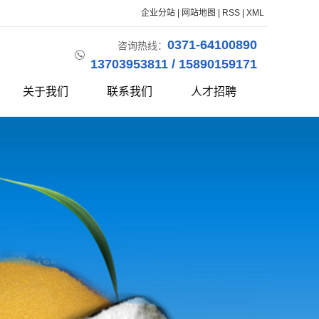
企业分站
|
网站地图
|
RSS
|
XML
0371-64100890
咨询热线：
13703953811 / 15890159171
关于我们
联系我们
人才招聘
公司简介
企业资质
生产视频
联系我们