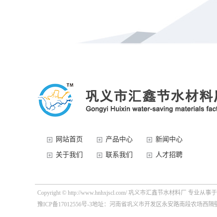
网站首页
产品中心
新闻中心
关于我们
联系我们
人才招聘
Copyright ©
http://www.hnhxjscl.com/
巩义市汇鑫节水材料厂 专业从事于
豫ICP备17012556号-3
地址：河南省巩义市开发区永安路南段农场西隔