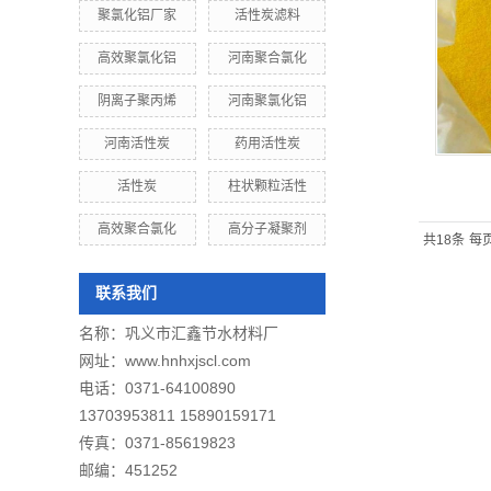
聚氯化铝厂家
活性炭滤料
高效聚氯化铝
河南聚合氯化
阴离子聚丙烯
河南聚氯化铝
河南活性炭
药用活性炭
活性炭
柱状颗粒活性
高效聚合氯化
高分子凝聚剂
共18条
每页
联系我们
名称：
巩义市汇鑫节水材料厂
网址：
www.hnhxjscl.com
电话：0371-64100890
13703953811 15890159171
传真：0371-85619823
邮编：451252