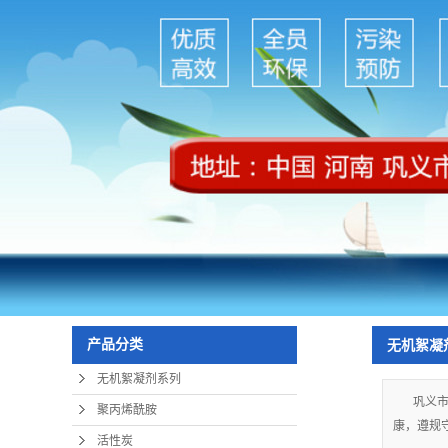
产品分类
无机絮凝
无机絮凝剂系列
巩义市
聚丙烯酰胺
康，遵规守
活性炭