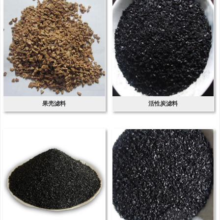
果壳滤料
活性炭滤料