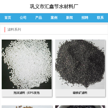
巩义市汇鑫节水材料厂
首页
公司
产品
案例
新闻
招聘
联系
滤料系列
泡沫滤料（EPS发泡
磁铁矿滤料