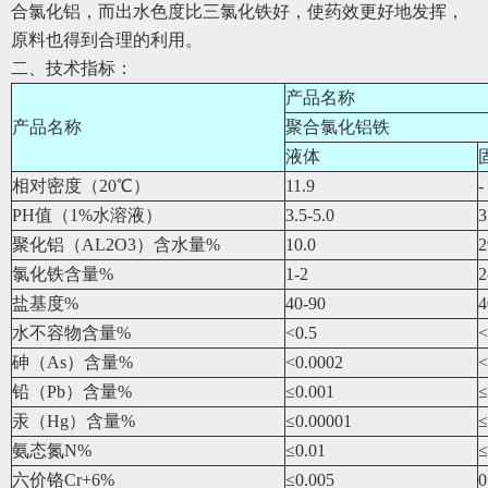
合氯化铝，而出水色度比三氯化铁好，使药效更好地发挥，
原料也得到合理的利用。
二、技术指标：
产品名称
产品名称
聚合氯化铝铁
液体
相对密度（20℃）
11.9
-
PH值（1%水溶液）
3.5-5.0
3
聚化铝（AL2O3）含水量%
10.0
2
氯化铁含量%
1-2
2
盐基度%
40-90
4
水不容物含量%
<0.5
<
砷（As）含量%
<0.0002
<
铅（Pb）含量%
≤0.001
≤
汞（Hg）含量%
≤0.00001
≤
氨态氮N%
≤0.01
≤
六价铬Cr+6%
≤0.005
0