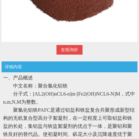
在线询价
详细内容
一、产品概述
中文名称：聚合氯化铝铁
分子式：[AL2(OH)nCL6-n]m·[Fe2(OH)NCL6-N]M，式中
n,m,N,M为整数。
聚氯化铝铁PAFC是通过铝盐和铁盐复合共聚形成新型结
构的无机复合型高分子絮凝剂，在一定程度上可取铝盐和铁
盐的长处，集铝盐与铁盐絮凝剂的优点于一体，是聚铝和聚
铁良好的替代品。使初凝时间、矾花大小及沉降速度优于聚