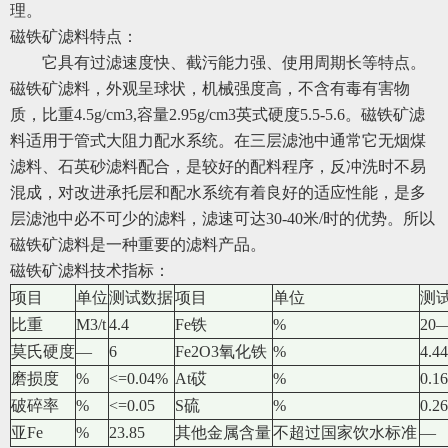
理。
磁铁矿滤料特点：
它具有过滤速度快、截污能力强、使用周期长等特点。
磁铁矿滤料，外观呈球状，机械强度高，不含有毒有害物
质，比重4.5g/cm3,容量2.95g/cm3英式硬度5.5-5.6。磁铁矿滤
料适用于管式大阻力配水系统。在三层滤池中通常它无烟煤
滤料、石英砂滤料配合，是较好的配料程序，反冲洗时不易
混成，对改进承托层和配水系统有着良好的适应性能，是多
层滤池中必不可少的滤料，滤速可达30-40米/时的优势。所以
磁铁矿滤料是一种重要的滤料产品。
磁铁矿滤料技术指标：
项目
单位
测试数据
项目
单位
测
比重
M3/t
4.4
Fe铁
%
20
莫氏硬度
—
6
Fe2O3氧化铁
%
4.44
磨损度
%
<=0.04%
At砹
%
0.1
破碎率
%
<=0.05
S硫
%
0.26
亚Fe
%
23.85
其他金属含量
不超过国家饮水标准
—