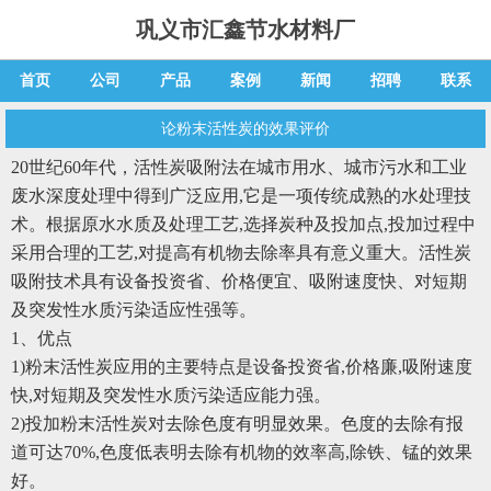
巩义市汇鑫节水材料厂
首页
公司
产品
案例
新闻
招聘
联系
论粉末活性炭的效果评价
20世纪60年代，
活性炭
吸附法在城市用水、城市污水和工业
废水深度处理中得到广泛应用,它是一项传统成熟的水处理技
术。根据原水水质及处理工艺,选择炭种及投加点,投加过程中
采用合理的工艺,对提高有机物去除率具有意义重大。活性炭
吸附技术具有设备投资省、价格便宜、吸附速度快、对短期
及突发性水质污染适应性强等。
1、优点
1)粉末活性炭应用的主要特点是设备投资省,价格廉,吸附速度
快,对短期及突发性水质污染适应能力强。
2)投加粉末活性炭对去除色度有明显效果。色度的去除有报
道可达70%,色度低表明去除有机物的效率高,除铁、锰的效果
好。