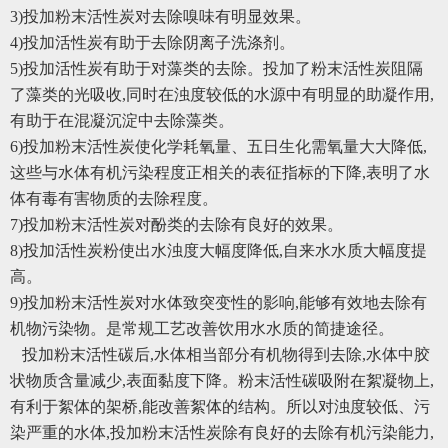
3)投加粉末活性炭对去除嗅味有明显效果。
4)投加活性炭有助于去除阴离子洗涤剂。
5)投加活性炭有助于对藻类的去除。投加了粉末活性炭阻隔
了藻类的光吸收,同时在浊度较低的水源中有明显的助凝作用,
有助于在混凝沉淀中去除藻类。
6)投加粉末活性炭使化学耗氧量、五日生化需氧量大大降低,
这些与水体有机污染程度正相关的表征指标的下降,表明了水
体有毒有害物质的去除程度。
7)投加粉末活性炭对酚类的去除有良好的效果。
8)投加活性炭粉使出水浊度大幅度降低,自来水水质大幅度提
高。
9)投加粉末活性炭对水体致突变性的影响,能够有效地去除有
机物污染物。是常规工艺改善饮用水水质的简捷途径。
投加粉末活性碳后,水体相当部分有机物得到去除,水体中胶
状物质含量减少,表面黏度下降。粉末活性碳吸附在絮凝物上,
有利于絮体的架桥,能改善絮体的结构。所以对浊度较低、污
染严重的水体,投加粉末活性炭除有良好的去除有机污染能力,