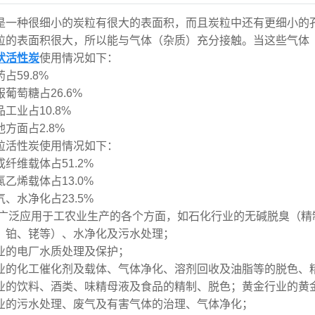
是一种很细小的炭粒有很大的表面积，而且炭粒中还有更细小的
粒的表面积很大，所以能与气体（杂质）充分接触。当这些气体
状活性炭
使用情况如下：
占59.8%
葡萄糖占26.6%
工业占10.8%
方面占2.8%
粒活性炭使用情况如下：
纤维载体占51.2%
乙烯载体占13.0%
、水净化占23.5%
广泛应用于工农业生产的各个方面，如石化行业的无碱脱臭（精
、铂、铑等）、水净化及污水处理；
业的电厂水质处理及保护；
业的化工催化剂及载体、气体净化、溶剂回收及油脂等的脱色、
业的饮料、酒类、味精母液及食品的精制、脱色；黄金行业的黄
业的污水处理、废气及有害气体的治理、气体净化；