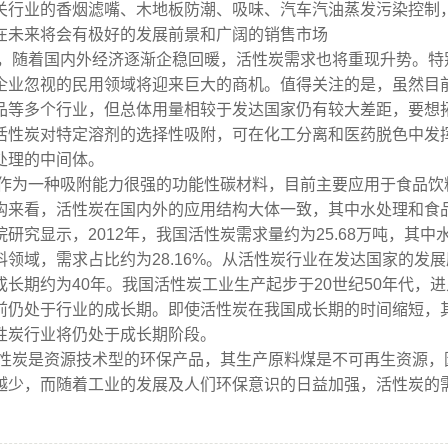
关行业的香烟滤嘴、木地板防潮、吸味、汽车汽油蒸发污染控制
在未来将会有极好的发展前景和广阔的销售市场
5年，随着国内外经济逐渐企稳回暖，
活性炭
需求也将重现升势。特
企业忽视的民用领域将迎来巨大的商机。值得关注的是，虽然目
品等多个行业，但总体用量相较于发达国家仍有较大差距，要想
活性炭对特定溶剂的选择性吸附，可在化工分离和医药脱色中发
处理的中间体。
作为一种吸附能力很强的功能性碳材料，目前主要应用于食品饮
构来看，活性炭在国内外的应用结构大体一致，其中水处理和食
院研究显示，2012年，我国活性炭需求量约为25.68万吨，其中
料领域，需求占比约为28.16%。从活性炭行业在发达国家的发
成长期约为40年。我国活性炭工业生产起步于20世纪50年代，
前仍处于行业的成长期。即使活性炭在我国成长期的时间缩短，其
性炭行业将仍处于成长期阶段。
性炭
是资源技术型的环保产品，其生产原料煤是不可再生资源，
越少，而随着工业的发展及人们环保意识的日益加强，活性炭的