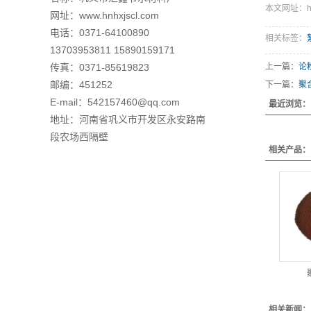
本文网址：http:
网址：
www.hnhxjscl.com
电话：0371-64100890
相关标签：
13703953811 15890159171
传真：0371-85619823
上一篇：
论
邮编：451252
下一篇：
聚
E-mail：542157460@qq.com
最近浏览：
地址：河南省巩义市开发区永安路南
段农场西隔壁
相关产品：
相关新闻：