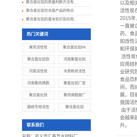
聚合氯化铝的质量判断方法有...
以及相
活性炭
聚合氯化铝饮水级产品的特点
201
聚合氯化铝的基本知识及应用...
一直被
药、食
热门关键词
如改性
果壳活性炭
聚合氯化铝PA
和环保
活性炭
聚合氯化铝铁
河南聚氯化铝
应用结
河南活性炭
木质粉状活性
业研究
食品饮
河南聚丙烯酰
聚氯化铝厂家
间，而
展，目
聚合氯化铁
聚丙烯酰胺厂
我国活
脱硫专用活性
聚合氯化铝
由于
活
会越来
联系我们
升。
名称：
巩义市汇鑫节水材料厂