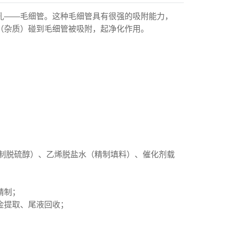
孔——毛细管。这种毛细管具有很强的吸附能力，
（杂质）碰到毛细管被吸附，起净化作用。
制脱硫醇）、乙烯脱盐水（精制填料）、催化剂载
精制；
金提取、尾液回收；