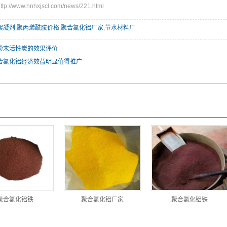
//www.hnhxjscl.com/news/221.html
絮凝剂
,
聚丙烯酰胺价格
,
聚合氯化铝厂家
,
节水材料厂
粉末活性炭的效果评价
合氯化铝经济效益明显值得推广
聚合氯化铝铁
聚合氯化铝厂家
聚合氯化铝铁