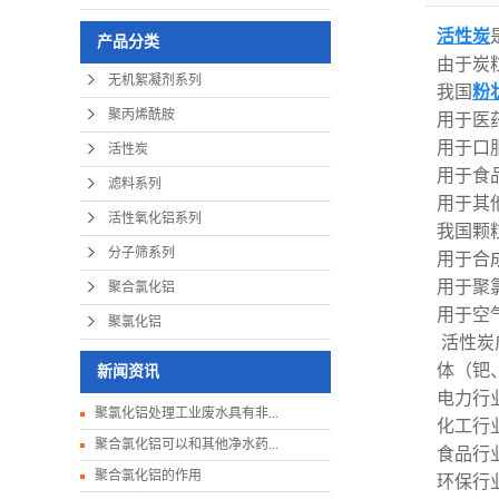
活性炭
产品分类
由于炭
无机絮凝剂系列
我国
粉
聚丙烯酰胺
用于医药
用于口服
活性炭
用于食品
滤料系列
用于其他
活性氧化铝系列
我国颗
分子筛系列
用于合成
用于聚氯
聚合氯化铝
用于空气
聚氯化铝
活性炭
体（钯
新闻资讯
电力行
聚氯化铝处理工业废水具有非...
化工行
聚合氯化铝可以和其他净水药...
食品行
聚合氯化铝的作用
环保行