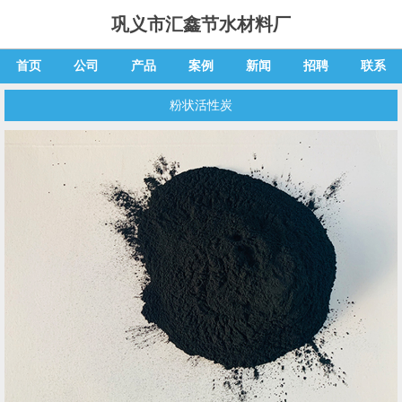
巩义市汇鑫节水材料厂
首页
公司
产品
案例
新闻
招聘
联系
粉状活性炭