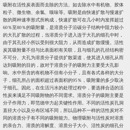
吸附在活性炭表面而去除的方法。如去除水中有机物、胶体
粒子、微生物、余氯、嗅味等。吸附是由快速扩散与慢速扩
散的两种速率形式所构成，快速扩散可在几小时内发挥超过
60％至80％的吸附量，是溶质分子沿碳分子结构中阻力较小
的大孔扩散的过程，当溶质分子进入连于大孔的细孔中时，
由于其孔径小所以受到很大阻力，从而造成扩散缓慢。活性
炭其吸附量不但与比表面积有关联，且与细孔的孔径结构密
不可分。大孔为溶质分子提供扩散渠道，使其进入细孔从而
达到吸附的目的，故对于溶质分子的吸附力主要受大孔影
响。水中所含的有机物不但有小分子，且有各式各样的大分
子，细孔所占的面积超过表面积的95％，吸附量的多少取决
于细孔。因此，在生活污水的处理过程中，要选择合适的活
性炭来满足不同吸附物的不同需求。溶质分子的吸附主要是
分子作用力，即范德华力起关键性作用。不同的活性炭孔洞
直径大小以及分布区域不同，所以品种不一样的活性炭对不
同的溶质分子有不同的吸附能力。物理吸附与活性炭对溶质
的亲合力、溶质的溶解度、溶质分子大小、活性炭的细孔分